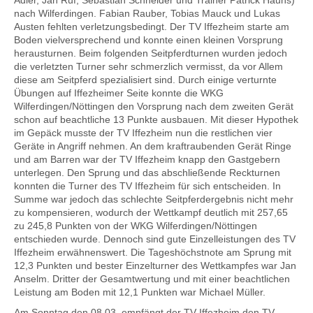
Adler, Jan Ruf, Sebastian Schneider und Trainer Patrick Hauns)
nach Wilferdingen. Fabian Rauber, Tobias Mauck und Lukas
Austen fehlten verletzungsbedingt. Der TV Iffezheim starte am
Boden vielversprechend und konnte einen kleinen Vorsprung
herausturnen. Beim folgenden Seitpferdturnen wurden jedoch
die verletzten Turner sehr schmerzlich vermisst, da vor Allem
diese am Seitpferd spezialisiert sind. Durch einige verturnte
Übungen auf Iffezheimer Seite konnte die WKG
Wilferdingen/Nöttingen den Vorsprung nach dem zweiten Gerät
schon auf beachtliche 13 Punkte ausbauen. Mit dieser Hypothek
im Gepäck musste der TV Iffezheim nun die restlichen vier
Geräte in Angriff nehmen. An dem kraftraubenden Gerät Ringe
und am Barren war der TV Iffezheim knapp den Gastgebern
unterlegen. Den Sprung und das abschließende Reckturnen
konnten die Turner des TV Iffezheim für sich entscheiden. In
Summe war jedoch das schlechte Seitpferdergebnis nicht mehr
zu kompensieren, wodurch der Wettkampf deutlich mit 257,65
zu 245,8 Punkten von der WKG Wilferdingen/Nöttingen
entschieden wurde. Dennoch sind gute Einzelleistungen des TV
Iffezheim erwähnenswert. Die Tageshöchstnote am Sprung mit
12,3 Punkten und bester Einzelturner des Wettkampfes war Jan
Anselm. Dritter der Gesamtwertung und mit einer beachtlichen
Leistung am Boden mit 12,1 Punkten war Michael Müller.
Am Sonntag den 08.03. empfängt der TV Iffezheim den TV