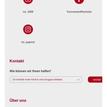
tvi_1909
TurnvereinIffezheim
tvi_jugend
Kontakt
Über uns