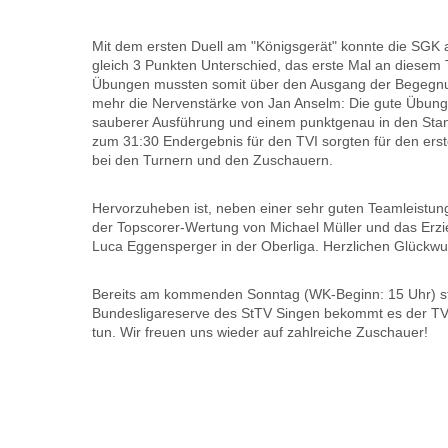
Mit dem ersten Duell am "Königsgerät" konnte die
SGK
gleich 3 Punkten Unterschied, das erste Mal an diesem 
Übungen mussten somit über den Ausgang der Begegnung
mehr die Nervenstärke von Jan Anselm: Die gute Übung
sauberer Ausführung und einem punktgenau in den Stan
zum 31:30 Endergebnis für den
TVI
sorgten für den ers
bei den Turnern und den Zuschauern.
Hervorzuheben ist, neben einer sehr guten Teamleistun
der Topscorer-Wertung von Michael Müller und das Erzi
Luca
Eggensperger
in der Oberliga. Herzlichen Glückw
Bereits am kommenden Sonntag (
WK-Beginn
: 15 Uhr) 
Bundesligareserve des
StTV
Singen bekommt es der
TV
tun. Wir freuen uns wieder auf zahlreiche Zuschauer!