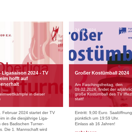
.2024
24.01.2024
 Ligasaison 2024 - TV
Großer Kostümball 2024
heim hofft auf
enerhalt
Am Faschingsfreitag, den
09.02.2024, findet der alljährli
eimwettkämpfe in dieser
große Kostümball des TV Iffe
n
statt!
 Februar 2024 startet der TV
Eintritt: 9,00 Euro. Saalöffnung
eim in die diesjährige Liga-
pünktlich um 19:59 Uhr.
 des Badischen Turner-
Einlass ab 16 Jahren!
. Die 1. Mannschaft wird