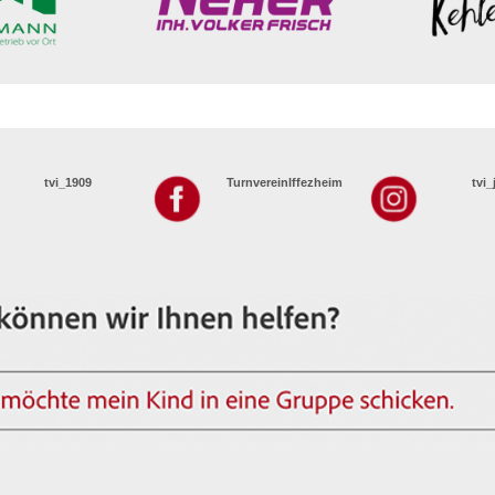
tvi_1909
TurnvereinIffezheim
tvi