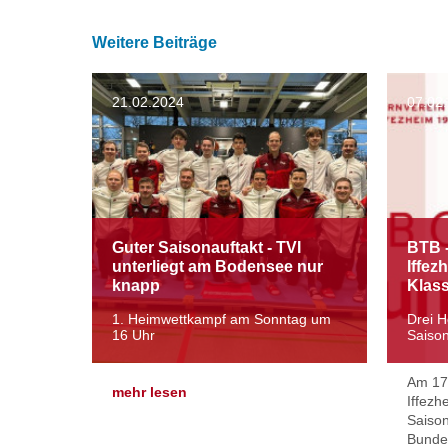
Weitere Beiträge
21.02.2024
07.02
Guter Saisonauftakt - TVI
BTB -
unterliegt am Bodensee nur
Iffez
knapp
Klass
1. Heimwettkampf am Sonntag um
Drei H
16 Uhr
Saiso
Am 17.
mehr lesen
Iffezh
Saison
Bundes