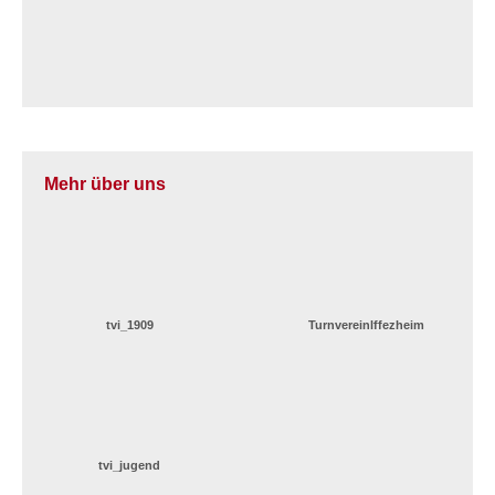
Mehr über uns
tvi_1909
TurnvereinIffezheim
tvi_jugend