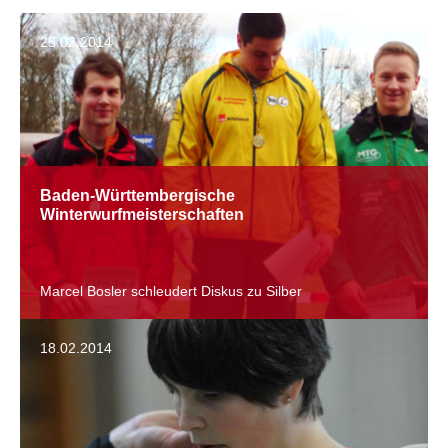
25.02.2014
Baden-Württembergische
Winterwurfmeisterschaften
Marcel Bosler schleudert Diskus zu Silber
18.02.2014