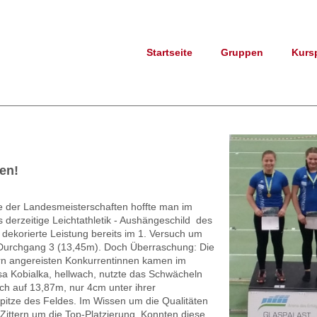
Startseite
Gruppen
Kurs
en!
ste der Landesmeisterschaften hoffte man im
 derzeitige Leichtathletik - Aushängeschild des
 dekorierte Leistung bereits im 1. Versuch um
 Durchgang 3 (13,45m). Doch Überraschung: Die
ern angereisten Konkurrentinnen kamen im
a Kobialka, hellwach, nutzte das Schwächeln
uch auf 13,87m, nur 4cm unter ihrer
Spitze des Feldes. Im Wissen um die Qualitäten
ittern um die Top-Platzierung. Konnten diese