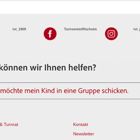
tvi_1909
TurnvereinIffezheim
tvi
& Turnrat
Kontakt
Newsletter