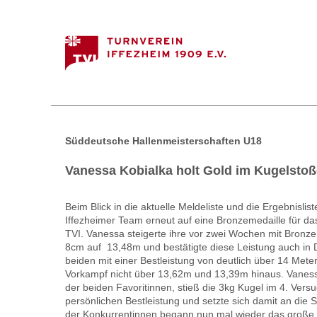
Süddeutsche Hallenmeisterschaften U18
Vanessa Kobialka holt Gold im Kugelstoß
Beim Blick in die aktuelle Meldeliste und die Ergebnisli
Iffezheimer Team erneut auf eine Bronzemedaille für das
TVI. Vanessa steigerte ihre vor zwei Wochen mit Bronze
8cm auf 13,48m und bestätigte diese Leistung auch in
beiden mit einer Bestleistung von deutlich über 14 Met
Vorkampf nicht über 13,62m und 13,39m hinaus. Vaness
der beiden Favoritinnen, stieß die 3kg Kugel im 4. Vers
persönlichen Bestleistung und setzte sich damit an die 
der Konkurrentinnen begann nun mal wieder das große Z