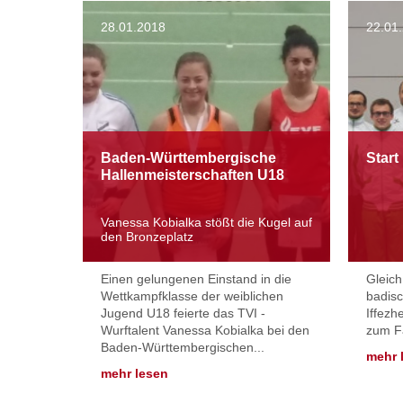
28.01.2018
22.01
Baden-Württembergische
Start
Hallenmeisterschaften U18
Vanessa Kobialka stößt die Kugel auf
den Bronzeplatz
Einen gelungenen Einstand in die
Gleich
Wettkampfklasse der weiblichen
badisc
Jugend U18 feierte das TVI -
Iffezh
Wurftalent Vanessa Kobialka bei den
zum Fa
Baden-Württembergischen...
mehr 
mehr lesen