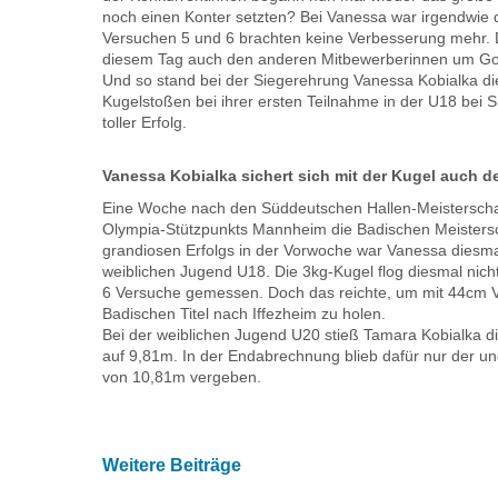
noch einen Konter setzten? Bei Vanessa war irgendwie 
Versuchen 5 und 6 brachten keine Verbesserung mehr. 
diesem Tag auch den anderen Mitbewerberinnen um Go
Und so stand bei der Siegerehrung Vanessa Kobialka d
Kugelstoßen bei ihrer ersten Teilnahme in der U18 bei 
toller Erfolg.
Vanessa Kobialka sichert sich mit der Kugel auch d
Eine Woche nach den Süddeutschen Hallen-Meisterschaf
Olympia-Stützpunkts Mannheim die Badischen Meistersc
grandiosen Erfolgs in der Vorwoche war Vanessa diesmal 
weiblichen Jugend U18. Die 3kg-Kugel flog diesmal nic
6 Versuche gemessen. Doch das reichte, um mit 44cm Vo
Badischen Titel nach Iffezheim zu holen.
Bei der weiblichen Jugend U20 stieß Tamara Kobialka di
auf 9,81m. In der Endabrechnung blieb dafür nur der un
von 10,81m vergeben.
Weitere Beiträge