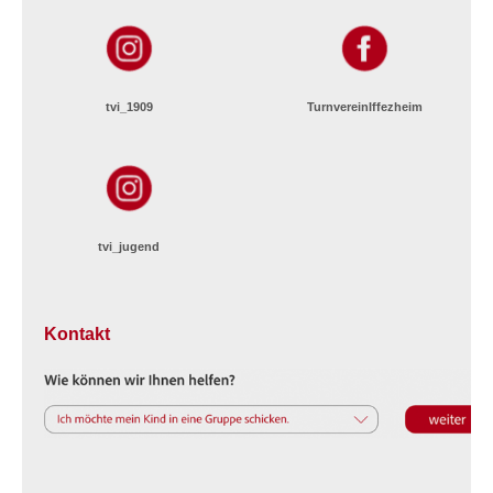
tvi_1909
TurnvereinIffezheim
tvi_jugend
Kontakt