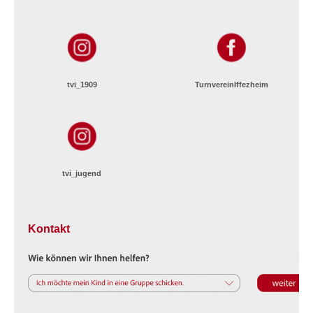
tvi_1909
TurnvereinIffezheim
tvi_jugend
Kontakt