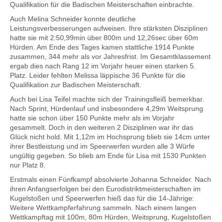
Qualifikation für die Badischen Meisterschaften einbrachte.
Auch Melina Schneider konnte deutliche
Leistungsverbesserungen aufweisen. Ihre stärksten Disziplinen
hatte sie mit 2:50,99min über 800m und 12,26sec über 60m
Hürden. Am Ende des Tages kamen stattliche 1914 Punkte
zusammen, 344 mehr als vor Jahresfrist. Im Gesamtklassement
ergab dies nach Rang 12 im Vorjahr heuer einen starken 5.
Platz. Leider fehlten Melissa läppische 36 Punkte für die
Qualifikation zur Badischen Meisterschaft.
Auch bei Lisa Teifel machte sich der Trainingsfleiß bemerkbar.
Nach Sprint, Hürdenlauf und insbesondere 4,29m Weitsprung
hatte sie schon über 150 Punkte mehr als im Vorjahr
gesammelt. Doch in den weiteren 2 Disziplinen war ihr das
Glück nicht hold. Mit 1,12m im Hochsprung blieb sie 14cm unter
ihrer Bestleistung und im Speerwerfen wurden alle 3 Würfe
ungültig gegeben. So blieb am Ende für Lisa mit 1530 Punkten
nur Platz 8.
Erstmals einen Fünfkampf absolvierte Johanna Schneider. Nach
ihren Anfangserfolgen bei den Eurodistriktmeisterschaften im
Kugelstoßen und Speerwerfen hieß das für die 14-Jährige:
Weitere Wettkampferfahrung sammeln. Nach einem langen
Wettkampftag mit 100m, 80m Hürden, Weitsprung, Kugelstoßen