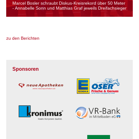
Marcel Bosler schraubt Diskus-Kreisrekord über 50 Meter
- Annabelle Sonn und Matthias Graf jeweils Dreifachsieger
zu den Berichten
Sponsoren