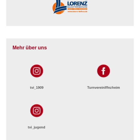
Mehr über uns
tvi_1909
TurnvereinIffezheim
tvi_jugend