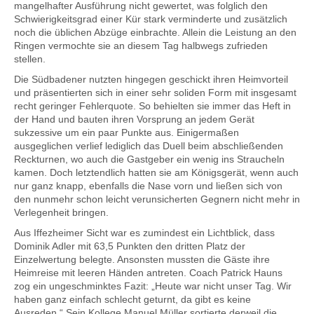
mangelhafter Ausführung nicht gewertet, was folglich den
Schwierigkeitsgrad einer Kür stark verminderte und zusätzlich
noch die üblichen Abzüge einbrachte. Allein die Leistung an den
Ringen vermochte sie an diesem Tag halbwegs zufrieden
stellen.
Die Südbadener nutzten hingegen geschickt ihren Heimvorteil
und präsentierten sich in einer sehr soliden Form mit insgesamt
recht geringer Fehlerquote. So behielten sie immer das Heft in
der Hand und bauten ihren Vorsprung an jedem Gerät
sukzessive um ein paar Punkte aus. Einigermaßen
ausgeglichen verlief lediglich das Duell beim abschließenden
Reckturnen, wo auch die Gastgeber ein wenig ins Straucheln
kamen. Doch letztendlich hatten sie am Königsgerät, wenn auch
nur ganz knapp, ebenfalls die Nase vorn und ließen sich von
den nunmehr schon leicht verunsicherten Gegnern nicht mehr in
Verlegenheit bringen.
Aus Iffezheimer Sicht war es zumindest ein Lichtblick, dass
Dominik Adler mit 63,5 Punkten den dritten Platz der
Einzelwertung belegte. Ansonsten mussten die Gäste ihre
Heimreise mit leeren Händen antreten. Coach Patrick Hauns
zog ein ungeschminktes Fazit: „Heute war nicht unser Tag. Wir
haben ganz einfach schlecht geturnt, da gibt es keine
Ausreden.“ Sein Kollege Manuel Müller sortierte derweil die