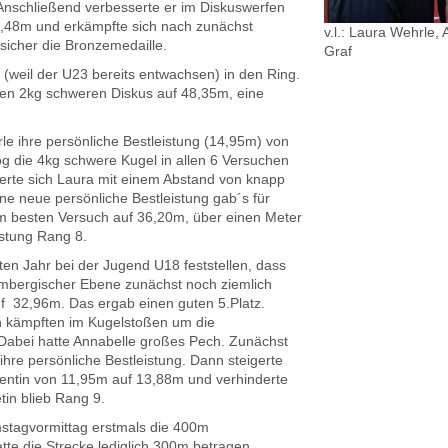
 Anschließend verbesserte er im Diskuswerfen
37,48m und erkämpfte sich nach zunächst
v.l.: Laura Wehrle,
sicher die Bronzemedaille.
Graf
(weil der U23 bereits entwachsen) in den Ring.
en 2kg schweren Diskus auf 48,35m, eine
e ihre persönliche Bestleistung (14,95m) von
og die 4kg schwere Kugel in allen 6 Versuchen
erte sich Laura mit einem Abstand von knapp
ine neue persönliche Bestleistung gab´s für
m besten Versuch auf 36,20m, über einen Meter
istung Rang 8.
en Jahr bei der Jugend U18 feststellen, dass
embergischer Ebene zunächst noch ziemlich
f 32,96m. Das ergab einen guten 5.Platz.
n kämpften im Kugelstoßen um die
Dabei hatte Annabelle großes Pech. Zunächst
ihre persönliche Bestleistung. Dann steigerte
rentin von 11,95m auf 13,88m und verhinderte
in blieb Rang 9.
stagvormittag erstmals die 400m
tte die Strecke lediglich 300m betragen.