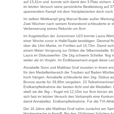
auf 13,41m und konnte sich damit den 3.Platz sichern.
im letzten Versuch seine persönliche Bestleistung auf 
spannendem Kampf mit dem Viertplatzierten doch noch 
Im selben Wettkampf ging Marcel Bosler außer Wertung 
Zwei Wochen nach seinem Kreisrekord schleuderte er d
Verbesserung seines Rekords um 8cm.
Im Kugelstoßen der Juniorinnen U23 konnte Laura Wehrl
einer Woche zuvor in Halle/Saale bestätigen. Diesmal fl
über die 14m-Marke, im Fünften auf 14,73m. Damit sich
einem Meter Vorsprung zur Dritten die Silbermedaille. E
Laura im Diskuswerfen. Die 1kg schwere Scheibe flog i
weiter als im Vorjahr. Im Endklassement ergab diese Le
Annabelle Sonn und Matthias Graf mussten in ihrem erst
für den Medaillenbereich die Trauben auf Baden-Württ
hoch hängen. Annabelle schleuderte den 1kg- Diskus au
Bronze wurde für 39,89m vergeben. 23 Teilnehmerinne
Endkampfteilnahme der besten Acht und die Medaillen. 
stieß sie die 3kg – Kugel mit 12,10m nur 8cm kürzer als 
sich fast im letzten Versuch des Vorkampfs eine Konkur
damit Annabelles Endkampfteilnahme. Für die TVI-Athlet
Der 16 Jahre alte Matthias Graf nahm zunächst am Sam
Hürdenstrecke in Angriff. Bei den 15jährigen Schülern ha