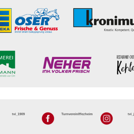
tvi_1909
TurnvereinIffezheim
tvi