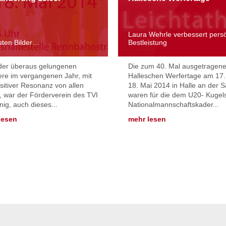
Laura Wehrle verbessert persö
sten Bilder…
Bestleistung
der überaus gelungenen
Die zum 40. Mal ausgetragen
re im vergangenen Jahr, mit
Halleschen Werfertage am 17.
ositiver Resonanz von allen
18. Mai 2014 in Halle an der S
, war der Förderverein des TVI
waren für die dem U20- Kugel
inig, auch dieses...
Nationalmannschaftskader...
lesen
mehr lesen