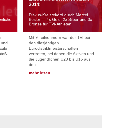
2014:
Diskus-Kreisrekord durch Marcel
nliche
Bosler — 4x Gold, 2x Silber und 3x
Bronze für TVI-Athleten
en
Mit 9 Teilnehmern war der TVI bei
 und
den diesjährigen
aale
Eurodistriktmeisterschaften
stoß-
vertreten, bei denen die Aktiven und
die Jugendlichen U20 bis U16 aus
den...
mehr lesen