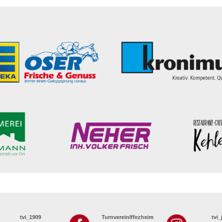
tvi_1909
TurnvereinIffezheim
tvi