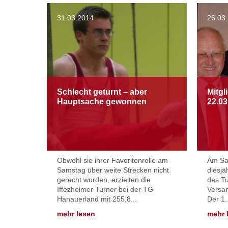
31.03.2014
26.03
Schlecht geturnt – aber
Mitg
Hauptsache gewonnen
22.03
Obwohl sie ihrer Favoritenrolle am
Am Sam
Samstag über weite Strecken nicht
diesjä
gerecht wurden, erzielten die
des Tu
Iffezheimer Turner bei der TG
Versa
Hanauerland mit 255,8...
Der 1.
mehr lesen
mehr 