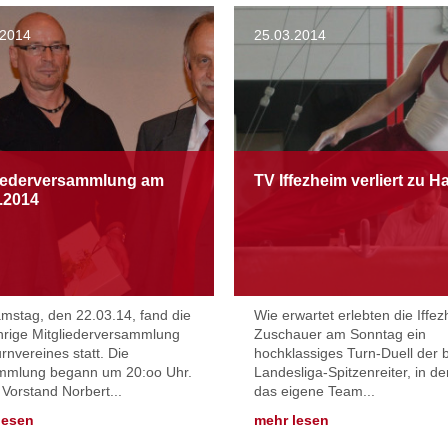
.2014
25.03.2014
liederversammlung am
TV Iffezheim verliert zu 
.2014
stag, den 22.03.14, fand die
Wie erwartet erlebten die Iffe
hrige Mitgliederversammlung
Zuschauer am Sonntag ein
rnvereines statt. Die
hochklassiges Turn-Duell der 
mmlung begann um 20:oo Uhr.
Landesliga-Spitzenreiter, in d
 Vorstand Norbert...
das eigene Team...
lesen
mehr lesen