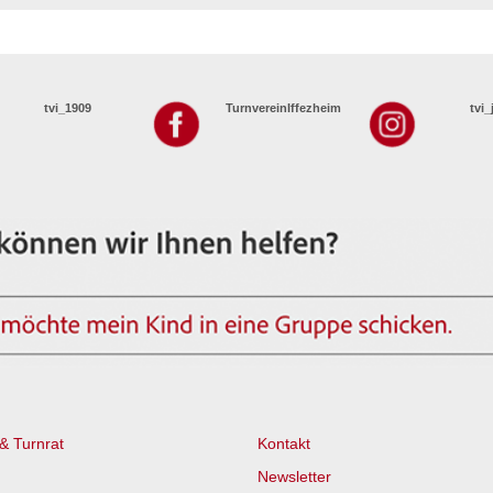
tvi_1909
TurnvereinIffezheim
tvi
& Turnrat
Kontakt
Newsletter