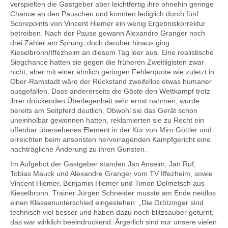
verspielten die Gastgeber aber leichtfertig ihre ohnehin geringe
Chance an den Pauschen und konnten lediglich durch fünf
Scorepoints von Vincent Hiemer ein wenig Ergebniskorrektur
betreiben. Nach der Pause gewann Alexandre Granger noch
drei Zähler am Sprung, doch darüber hinaus ging
Kieselbronn/Iffezheim an diesem Tag leer aus. Eine realistische
Siegchance hatten sie gegen die früheren Zweitligisten zwar
nicht, aber mit einer ähnlich geringen Fehlerquote wie zuletzt in
Ober-Ramstadt wäre der Rückstand zweifellos etwas humaner
ausgefallen. Dass andererseits die Gäste den Wettkampf trotz
ihrer drückenden Überlegenheit sehr ernst nahmen, wurde
bereits am Seitpferd deutlich. Obwohl sie das Gerät schon
uneinholbar gewonnen hatten, reklamierten sie zu Recht ein
offenbar übersehenes Element in der Kür von Miro Göttler und
erreichten beim ansonsten hervorragenden Kampfgericht eine
nachträgliche Änderung zu ihren Gunsten.
Im Aufgebot der Gastgeber standen Jan Anselm, Jan Ruf,
Tobias Mauck und Alexandre Granger vom TV Iffezheim, sowie
Vincent Hiemer, Benjamin Hiemer und Timon Dolmetsch aus
Kieselbronn. Trainer Jürgen Schneider musste am Ende neidlos
einen Klassenunterschied eingestehen: „Die Grötzinger sind
technisch viel besser und haben dazu noch blitzsauber geturnt,
das war wirklich beeindruckend. Ärgerlich sind nur unsere vielen