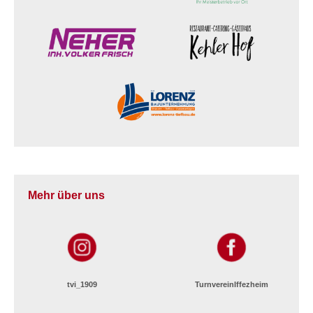
Mehr über uns
tvi_1909
TurnvereinIffezheim