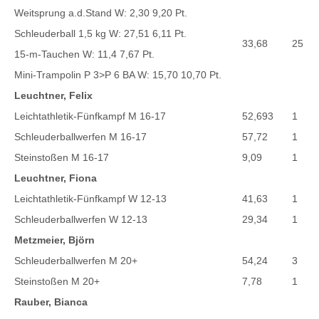
Weitsprung a.d.Stand W: 2,30 9,20 Pt.
Schleuderball 1,5 kg W: 27,51 6,11 Pt.
33,68
25
15-m-Tauchen W: 11,4 7,67 Pt.
Mini-Trampolin P 3>P 6 BA W: 15,70 10,70 Pt.
Leuchtner, Felix
Leichtathletik-Fünfkampf M 16-17
52,693
1
Schleuderballwerfen M 16-17
57,72
1
Steinstoßen M 16-17
9,09
1
Leuchtner, Fiona
Leichtathletik-Fünfkampf W 12-13
41,63
1
Schleuderballwerfen W 12-13
29,34
1
Metzmeier, Björn
Schleuderballwerfen M 20+
54,24
3
Steinstoßen M 20+
7,78
1
Rauber, Bianca