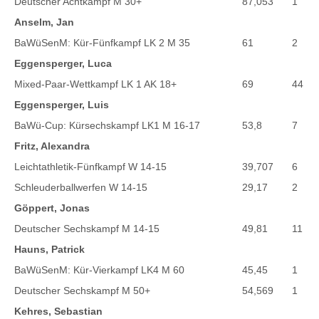
Deutscher Achtkampf M 30+
87,053
1
Anselm, Jan
BaWüSenM: Kür-Fünfkampf LK 2 M 35
61
2
Eggensperger, Luca
Mixed-Paar-Wettkampf LK 1 AK 18+
69
44
Eggensperger, Luis
BaWü-Cup: Kürsechskampf LK1 M 16-17
53,8
7
Fritz, Alexandra
Leichtathletik-Fünfkampf W 14-15
39,707
6
Schleuderballwerfen W 14-15
29,17
2
Göppert, Jonas
Deutscher Sechskampf M 14-15
49,81
11
Hauns, Patrick
BaWüSenM: Kür-Vierkampf LK4 M 60
45,45
1
Deutscher Sechskampf M 50+
54,569
1
Kehres, Sebastian