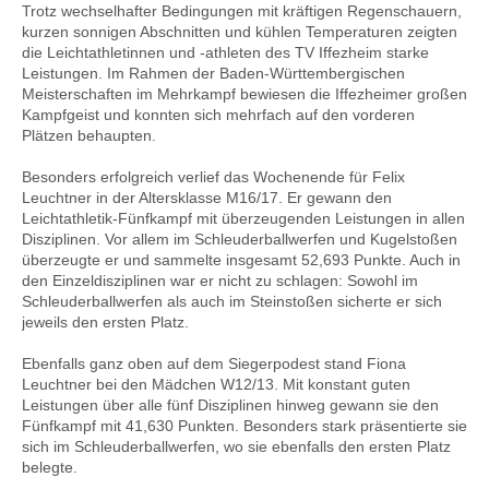
Trotz wechselhafter Bedingungen mit kräftigen Regenschauern,
kurzen sonnigen Abschnitten und kühlen Temperaturen zeigten
die Leichtathletinnen und -athleten des TV Iffezheim starke
Leistungen. Im Rahmen der Baden-Württembergischen
Meisterschaften im Mehrkampf bewiesen die Iffezheimer großen
Kampfgeist und konnten sich mehrfach auf den vorderen
Plätzen behaupten.
Besonders erfolgreich verlief das Wochenende für Felix
Leuchtner in der Altersklasse
M16
/17. Er gewann den
Leichtathletik-Fünfkampf mit überzeugenden Leistungen in allen
Disziplinen. Vor allem im Schleuderballwerfen und Kugelstoßen
überzeugte er und sammelte insgesamt 52,693 Punkte. Auch in
den Einzeldisziplinen war er nicht zu schlagen: Sowohl im
Schleuderballwerfen als auch im Steinstoßen sicherte er sich
jeweils den ersten Platz.
Ebenfalls ganz oben auf dem Siegerpodest stand
Fiona
Leuchtner bei den Mädchen
W12
/13. Mit konstant guten
Leistungen über alle fünf Disziplinen hinweg gewann sie den
Fünfkampf mit 41,630 Punkten. Besonders stark präsentierte sie
sich im Schleuderballwerfen, wo sie ebenfalls den ersten Platz
belegte.