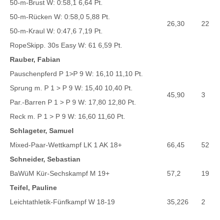
50-m-Brust W: 0:58,1 6,64 Pt.
50-m-Rücken W: 0:58,0 5,88 Pt.
26,30
22
50-m-Kraul W: 0:47,6 7,19 Pt.
RopeSkipp. 30s Easy W: 61 6,59 Pt.
Rauber, Fabian
Pauschenpferd P 1>P 9 W: 16,10 11,10 Pt.
Sprung m. P 1 > P 9 W: 15,40 10,40 Pt.
45,90
3
Par.-Barren P 1 > P 9 W: 17,80 12,80 Pt.
Reck m. P 1 > P 9 W: 16,60 11,60 Pt.
Schlageter, Samuel
Mixed-Paar-Wettkampf LK 1 AK 18+
66,45
52
Schneider, Sebastian
BaWüM Kür-Sechskampf M 19+
57,2
19
Teifel, Pauline
Leichtathletik-Fünfkampf W 18-19
35,226
2