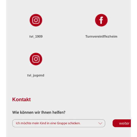
tvi_1909
TurnvereinIffezheim
tvi_jugend
Kontakt