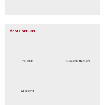
Mehr über uns
tvi_1909
TurnvereinIffezheim
tvi_jugend