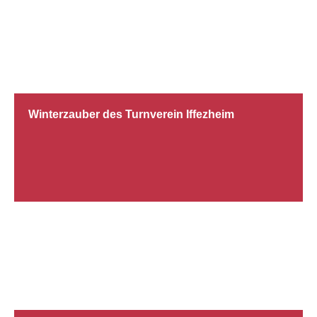
07.12.2015
Winterzauber des Turnverein Iffezheim
23.11.2015