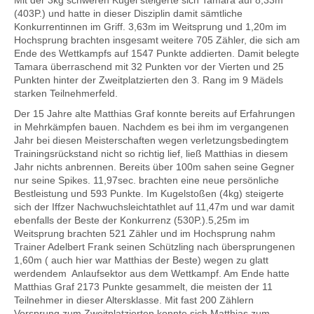
Mit der 3kg schweren Kugel steigerte sich Tamara auf 8,33m
(403P.) und hatte in dieser Disziplin damit sämtliche
Konkurrentinnen im Griff. 3,63m im Weitsprung und 1,20m im
Hochsprung brachten insgesamt weitere 705 Zähler, die sich am
Ende des Wettkampfs auf 1547 Punkte addierten. Damit belegte
Tamara überraschend mit 32 Punkten vor der Vierten und 25
Punkten hinter der Zweitplatzierten den 3. Rang im 9 Mädels
starken Teilnehmerfeld.
Der 15 Jahre alte Matthias Graf konnte bereits auf Erfahrungen
in Mehrkämpfen bauen. Nachdem es bei ihm im vergangenen
Jahr bei diesen Meisterschaften wegen verletzungsbedingtem
Trainingsrückstand nicht so richtig lief, ließ Matthias in diesem
Jahr nichts anbrennen. Bereits über 100m sahen seine Gegner
nur seine Spikes. 11,97sec. brachten eine neue persönliche
Bestleistung und 593 Punkte. Im Kugelstoßen (4kg) steigerte
sich der Iffzer Nachwuchsleichtathlet auf 11,47m und war damit
ebenfalls der Beste der Konkurrenz (530P.).5,25m im
Weitsprung brachten 521 Zähler und im Hochsprung nahm
Trainer Adelbert Frank seinen Schützling nach übersprungenen
1,60m ( auch hier war Matthias der Beste) wegen zu glatt
werdendem Anlaufsektor aus dem Wettkampf. Am Ende hatte
Matthias Graf 2173 Punkte gesammelt, die meisten der 11
Teilnehmer in dieser Altersklasse. Mit fast 200 Zählern
Vorsprung zum Zweitplatzierten konnte sich Matthias zum