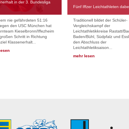
nerhalt in der 3. Bundesliga
Fünf Iffzer Leichtathleten dabe
nem nie gefährdeten 51:16
Traditionell bildet der Schüler-
gegen den USC München hat
Vergleichskampf der
rnteam Kieselbronn/Iffezheim
Leichtathletikkreise Rastatt/B
großen Schritt in Richtung
Baden/Bühl, Südpfalz und Ess
ziel Klassenerhalt...
den Abschluss der
Leichtathletiksaison...
lesen
mehr lesen