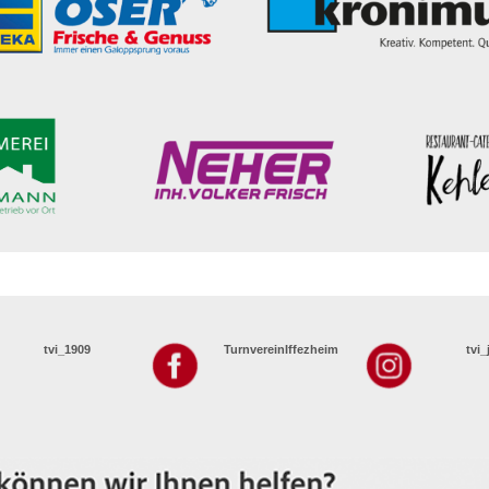
tvi_1909
TurnvereinIffezheim
tvi