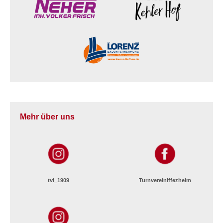
Mehr über uns
tvi_1909
TurnvereinIffezheim