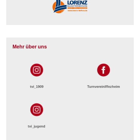
Mehr über uns
tvi_1909
TurnvereinIffezheim
tvi_jugend