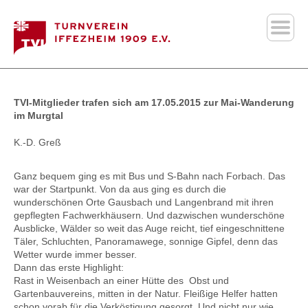
TVI-Mitglieder trafen sich am 17.05.2015 zur Mai-Wanderung
im Murgtal
K.-D. Greß
Ganz bequem ging es mit Bus und S-Bahn nach Forbach. Das
war der Startpunkt. Von da aus ging es durch die
wunderschönen Orte Gausbach und Langenbrand mit ihren
gepflegten Fachwerkhäusern. Und dazwischen wunderschöne
Ausblicke, Wälder so weit das Auge reicht, tief eingeschnittene
Täler, Schluchten, Panoramawege, sonnige Gipfel, denn das
Wetter wurde immer besser.
Dann das erste Highlight:
Rast in Weisenbach an einer Hütte des Obst und
Gartenbauvereins, mitten in der Natur. Fleißige Helfer hatten
schon vorab für die Verköstigung gesorgt. Und nicht nur wie