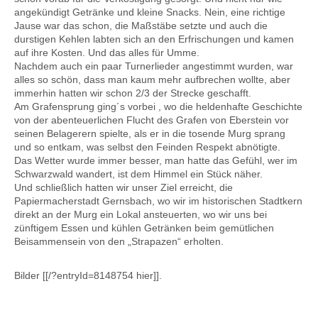
angekündigt Getränke und kleine Snacks. Nein, eine richtige
Jause war das schon, die Maßstäbe setzte und auch die
durstigen Kehlen labten sich an den Erfrischungen und kamen
auf ihre Kosten. Und das alles für Umme.
Nachdem auch ein paar Turnerlieder angestimmt wurden, war
alles so schön, dass man kaum mehr aufbrechen wollte, aber
immerhin hatten wir schon 2/3 der Strecke geschafft.
Am Grafensprung ging´s vorbei , wo die heldenhafte Geschichte
von der abenteuerlichen Flucht des Grafen von Eberstein vor
seinen Belagerern spielte, als er in die tosende Murg sprang
und so entkam, was selbst den Feinden Respekt abnötigte.
Das Wetter wurde immer besser, man hatte das Gefühl, wer im
Schwarzwald wandert, ist dem Himmel ein Stück näher.
Und schließlich hatten wir unser Ziel erreicht, die
Papiermacherstadt Gernsbach, wo wir im historischen Stadtkern
direkt an der Murg ein Lokal ansteuerten, wo wir uns bei
zünftigem Essen und kühlen Getränken beim gemütlichen
Beisammensein von den „Strapazen“ erholten.
Bilder [[/?entryId=8148754 hier]].